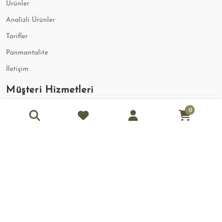
Ürünler
Analizli Ürünler
Tarifler
Panmantalite
İletişim
Müşteri Hizmetleri
0
Mesafeli Satış Sözleşmesi
İade ve Değişim Koşulları
Aydınlatma Metni
Üyelik ve Kullanıcı Şartları Sözleşmesi
Çerez Politikası
Ön Bilgilendirme Formu
İletişim Bilgileri