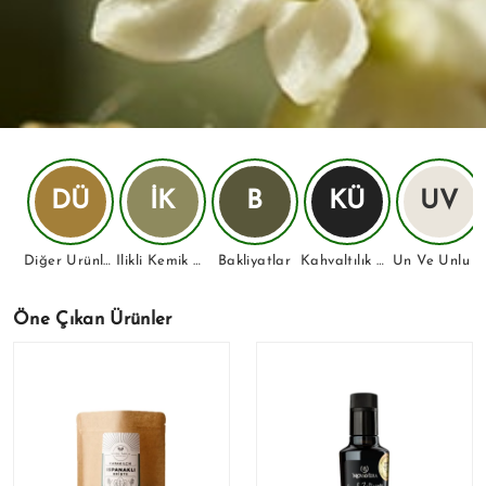
DÜ
İK
B
KÜ
UV
Diğer Ürünler
İlikli Kemik Suları Ve Fonksiyonel İçecekler
Bakliyatlar
Kahvaltılık Ürünler
Un Ve Unlu Mamuller
Öne Çıkan Ürünler