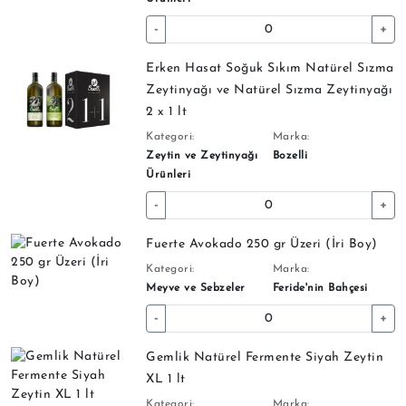
-
+
Erken Hasat Soğuk Sıkım Natürel Sızma
Zeytinyağı ve Natürel Sızma Zeytinyağı
2 x 1 lt
Kategori:
Marka:
Zeytin ve Zeytinyağı
Bozelli
Ürünleri
-
+
Fuerte Avokado 250 gr Üzeri (İri Boy)
Kategori:
Marka:
Meyve ve Sebzeler
Feride'nin Bahçesi
-
+
Gemlik Natürel Fermente Siyah Zeytin
XL 1 lt
Kategori:
Marka: