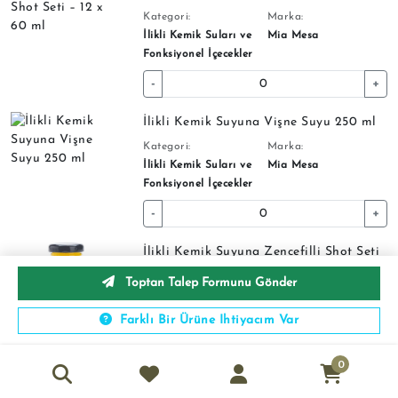
Kategori:
Marka:
İlikli Kemik Suları ve
Mia Mesa
Fonksiyonel İçecekler
-
+
İlikli Kemik Suyuna Vişne Suyu 250 ml
Kategori:
Marka:
İlikli Kemik Suları ve
Mia Mesa
Fonksiyonel İçecekler
-
+
İlikli Kemik Suyuna Zencefilli Shot Seti
– 12 x 60 ml
Toptan Talep Formunu Gönder
Kategori:
Marka:
İlikli Kemik Suları ve
Mia Mesa
Farklı Bir Ürüne Ihtiyacım Var
Fonksiyonel İçecekler
0
-
+