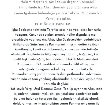
Hakem Heyetleri, söz konusu değerin üzerindeki
ihtilaflarda ise Alıcı işleminin yapıldığı veya Alıcı
ikametgahının bulunduğu yerdeki Tüketici Mahkemeleri
Yetkili olacaktır.
12. DİĞER HUSUSLAR
İşbu Sözleşme tahtında Taraflar arasında yapılacak her türlü
yazışma, Kanunda sayılan zorunlu haller dışında, e-mail
aracılığıyla yapılacaktır. Alıcı, işbu Sözleşme’den doğabilecek
ihtilaflarda Satıcı’nın ve Panmarket’in resmi defter ve ticari
kayıtlarıyla, kendi veri tabanında, sunucularında tuttuğu
elektronik bilgilerin ve bilgisayar kayıtlarının, bağlayıcı, kesin
delil teşkil edeceğini, bu maddenin Hukuk Muhakemeleri
Kanunu’nun 193. maddesi anlamında delil sözleşmesi
niteliğinde olduğunu kabul, beyan ve taahhüt eder.
Panmarket, satış şartlarından, teslim şartlarından, ödemenin
zamanında ve tam yapılmış olmasından, Ürün’deki ayıplardan
sorumlu değildir.
385 sayılı Vergi Usul Kanunu Genel Tebliği uyarınca Alıcı, iade
işlemlerini yapabilmek için için kendisine gönderilen iade
bölümü bulunan faturada ilgili bölümlerin eksiksiz olarak
doldurulması ve imzalandıktan sonra Panmarket’e ürün ile