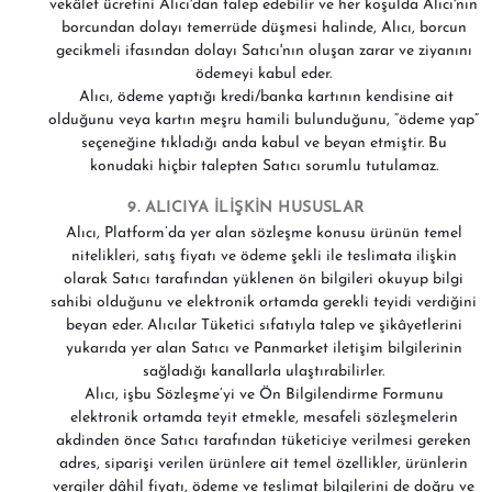
vekâlet ücretini Alıcı'dan talep edebilir ve her koşulda Alıcı'nın
borcundan dolayı temerrüde düşmesi halinde, Alıcı, borcun
gecikmeli ifasından dolayı Satıcı'nın oluşan zarar ve ziyanını
ödemeyi kabul eder.
Alıcı, ödeme yaptığı kredi/banka kartının kendisine ait
olduğunu veya kartın meşru hamili bulunduğunu, “ödeme yap”
seçeneğine tıkladığı anda kabul ve beyan etmiştir. Bu
konudaki hiçbir talepten Satıcı sorumlu tutulamaz.
9. ALICIYA İLİŞKİN HUSUSLAR
Alıcı, Platform’da yer alan sözleşme konusu ürünün temel
nitelikleri, satış fiyatı ve ödeme şekli ile teslimata ilişkin
olarak Satıcı tarafından yüklenen ön bilgileri okuyup bilgi
sahibi olduğunu ve elektronik ortamda gerekli teyidi verdiğini
beyan eder. Alıcılar Tüketici sıfatıyla talep ve şikâyetlerini
yukarıda yer alan Satıcı ve Panmarket iletişim bilgilerinin
sağladığı kanallarla ulaştırabilirler.
Alıcı, işbu Sözleşme’yi ve Ön Bilgilendirme Formunu
elektronik ortamda teyit etmekle, mesafeli sözleşmelerin
akdinden önce Satıcı tarafından tüketiciye verilmesi gereken
adres, siparişi verilen ürünlere ait temel özellikler, ürünlerin
vergiler dâhil fiyatı, ödeme ve teslimat bilgilerini de doğru ve