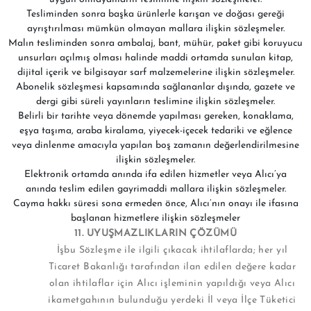
Tesliminden sonra başka ürünlerle karışan ve doğası gereği
ayrıştırılması mümkün olmayan mallara ilişkin sözleşmeler.
Malın tesliminden sonra ambalaj, bant, mühür, paket gibi koruyucu
unsurları açılmış olması halinde maddi ortamda sunulan kitap,
dijital içerik ve bilgisayar sarf malzemelerine ilişkin sözleşmeler.
Abonelik sözleşmesi kapsamında sağlananlar dışında, gazete ve
dergi gibi süreli yayınların teslimine ilişkin sözleşmeler.
Belirli bir tarihte veya dönemde yapılması gereken, konaklama,
eşya taşıma, araba kiralama, yiyecek-içecek tedariki ve eğlence
veya dinlenme amacıyla yapılan boş zamanın değerlendirilmesine
ilişkin sözleşmeler.
Elektronik ortamda anında ifa edilen hizmetler veya Alıcı’ya
anında teslim edilen gayrimaddi mallara ilişkin sözleşmeler.
Cayma hakkı süresi sona ermeden önce, Alıcı’nın onayı ile ifasına
başlanan hizmetlere ilişkin sözleşmeler
11. UYUŞMAZLIKLARIN ÇÖZÜMÜ
İşbu Sözleşme ile ilgili çıkacak ihtilaflarda; her yıl
Ticaret Bakanlığı tarafından ilan edilen değere kadar
olan ihtilaflar için Alıcı işleminin yapıldığı veya Alıcı
ikametgahının bulunduğu yerdeki İl veya İlçe Tüketici