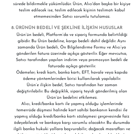
sürede bildirmekle yükümlüdür. Ürün, Alıcı'dan başka bir kişiye
teslim edilecek ise, teslim edilecek kişinin teslimatı kabul
etmemesinden Satıcı sorumlu tutulamaz.
8. ÜRÜNÜN BEDELİ VE ŞEKLİNE İLİŞKİN HUSUSLAR
Ürün’ün bedeli, Platform’da ve sipariş formunda belirtildiği
gibidir. Bu Ürün bedeline, kargo bedeli dahil değildir. Aynı
zamanda Ürün bedeli, Ön Bilgilendirme Formu ve Alıcı’ya
gönderilen fatura üzerinde açıkça gösterilir. Eğer mevcutsa,
Satıcı tarafından yapılan indirim veya promosyon bedeli de
faturada açıkça gösterilir.
Ödemeler; kredi kartı, banka kartı, EFT, havale veya kapıda
ödeme yöntemlerinden birisi kullanılarak yapılabilir.
Ürün’e ilişkin bedel, Satıcı tarafından her zaman
değiştirilebilir. Bu değişiklik, sipariş teyidi gönderilmiş olan
Ürün’ün bedelini etkilemez.
Alıcı, kredi/banka kartı ile yapmış olduğu işlemlerinde
temerrüde düşmesi halinde kart sahibi bankanın kendisi ile
yapmış olduğu kredi/banka kartı sözleşmesi çerçevesinde faiz
ödeyebilecek ve bankaya karşı sorumlu olacaktır. Bu durumda
ilgili banka hukuki yollara başvurabilir; doğacak masrafları ve