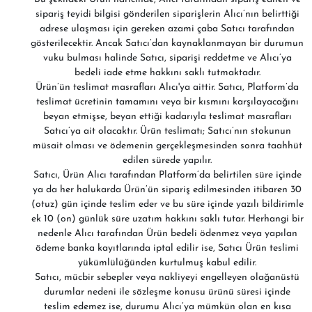
sipariş teyidi bilgisi gönderilen siparişlerin Alıcı’nın belirttiği
adrese ulaşması için gereken azami çaba Satıcı tarafından
gösterilecektir. Ancak Satıcı’dan kaynaklanmayan bir durumun
vuku bulması halinde Satıcı, siparişi reddetme ve Alıcı’ya
bedeli iade etme hakkını saklı tutmaktadır.
Ürün’ün teslimat masrafları Alıcı'ya aittir. Satıcı, Platform’da
teslimat ücretinin tamamını veya bir kısmını karşılayacağını
beyan etmişse, beyan ettiği kadarıyla teslimat masrafları
Satıcı’ya ait olacaktır. Ürün teslimatı; Satıcı’nın stokunun
müsait olması ve ödemenin gerçekleşmesinden sonra taahhüt
edilen sürede yapılır.
Satıcı, Ürün Alıcı tarafından Platform’da belirtilen süre içinde
ya da her halukarda Ürün’ün sipariş edilmesinden itibaren 30
(otuz) gün içinde teslim eder ve bu süre içinde yazılı bildirimle
ek 10 (on) günlük süre uzatım hakkını saklı tutar. Herhangi bir
nedenle Alıcı tarafından Ürün bedeli ödenmez veya yapılan
ödeme banka kayıtlarında iptal edilir ise, Satıcı Ürün teslimi
yükümlülüğünden kurtulmuş kabul edilir.
Satıcı, mücbir sebepler veya nakliyeyi engelleyen olağanüstü
durumlar nedeni ile sözleşme konusu ürünü süresi içinde
teslim edemez ise, durumu Alıcı’ya mümkün olan en kısa