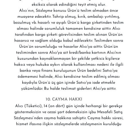
eksiksiz olarak edindiğini teyit etmiş olur.
Alıcı’nın, Sözleşme konusu Ürün’ü teslim almadan önce
muayene edecektir. Tahrip olmuş, kırık, ambalajı yırtılmış,
bozulmuş vb. hasarlı ve ayıplı Ürün’ü kargo şirketinden teslim
alması halinde sorumluluk tamamen kendisine aittir. Alıcı
tarafından kargo şirketi görevlisinden teslim alınan Ürün’ün
hasarsız ve sağlam olduğu kabul edilecektir. Teslimden sonra
Ürün’ün sorumluluğu ve hasarlar Alıcı'ya aittir. Ürün’ün
tesliminden sonra Alıcı'ya ait kredi/banka kartının Alıcı'nın
kusurundan kaynaklanmayan bir şekilde yetkisiz kişilerce
haksız veya hukuka aykırı olarak kullanılması nedeni ile ilgili
banka veya finans kuruluşunun Ürün bedelini Satıcı'ya
ödememesi halinde, Alıcı kendisine teslim edilmiş olması
kaydıyla Ürün’ü üç gün içinde Satıcı'ya iade etmekle
yükümlüdür. Bu halde teslimat giderleri Alıcı'ya aittir.
10. CAYMA HAKKI
Alıcı (Tüketici), 14 (on dört) gün içinde herhangi bir gerekçe
göstermeksizin ve cezai şart ödemeksizin işbu Mesafeli Satış
Sözleşmesi’nden cayma hakkına sahiptir. Cayma hakkı süresi,
hizmet ifasına ilişkin sözleşmelerde sözleşmenin kurulduğu