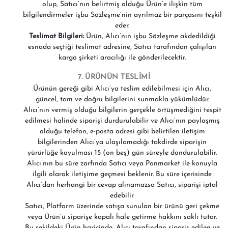
olup, Satıcı’nın belirtmiş olduğu Ürün’e ilişkin tüm
bilgilendirmeler işbu Sözleşme’nin ayrılmaz bir parçasını teşkil
eder.
Teslimat Bilgileri:
Ürün, Alıcı’nın işbu Sözleşme akdedildiği
esnada seçtiği teslimat adresine, Satıcı tarafından çalışılan
kargo şirketi aracılığı ile gönderilecektir.
7. ÜRÜNÜN TESLİMİ
Ürünün gereği gibi Alıcı’ya teslim edilebilmesi için Alıcı,
güncel, tam ve doğru bilgilerini sunmakla yükümlüdür.
Alıcı’nın vermiş olduğu bilgilerin gerçekle örtüşmediğini tespit
edilmesi halinde siparişi durdurulabilir ve Alıcı’nın paylaşmış
olduğu telefon, e-posta adresi gibi belirtilen iletişim
bilgilerinden Alıcı’ya ulaşılamadığı takdirde siparişin
yürürlüğe koyulması 15 (on beş) gün süreyle dondurulabilir.
Alıcı’nın bu süre zarfında Satıcı veya Panmarket ile konuyla
ilgili olarak iletişime geçmesi beklenir. Bu süre içerisinde
Alıcı’dan herhangi bir cevap alınamazsa Satıcı, siparişi iptal
edebilir.
Satıcı, Platform üzerinde satışa sunulan bir ürünü geri çekme
veya Ürün’ü siparişe kapalı hale getirme hakkını saklı tutar.
Bu şekildeki Ürün haricinde, Alıcı tarafından sipariş edilen ve