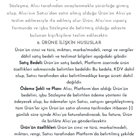
Sözleşme, Alıcı tarafından onaylanmakla yürürlüğe girmiş
olup, Alıcı’nın Satıcı’dan satın almış olduğu Ürün’ün Alıcı’ya
teslim edilmesiyle ifa edilmiş olur. Ürün, Alıcı'nın sipariş
formunda ve işbu Sözleşme’de belirtmiş olduğu adreste
bulunan kişi/kişilere teslim edilecektir.
6. ÜRÜNE İLİŞKİN HUSUSLAR
Ürün’ün cinsi ve türü, miktarı, marka/modeli, rengi ve vergiler
dâhil satış bedeli ve teslimat bilgileri aşağıdaki gibidir:
Satış Bedeli:
Ürün’ün satış bedeli, Platform üzerinde ürün
özellikleri sekmesinde belirtilen bedeldir. Bu bedele, KDV dahil
olup, Satıcı tarafından aksi belirtilmedikçe kargo ücreti dahil
değildir.
Ödeme Şekli ve Planı
: Alıcı, Platform’dan aldığı Ürün’ün
bedelini, işbu Sözleşme’de belirtilen ödeme yöntemi ile
ödeyecek olup, bu ödemeler için Satıcı, satışını gerçekleştirmiş
tüm Ürün’ler için Ürün’ün satın alınma tarihinden itibaren [∙]
günlük süre içinde Alıcı’ya faturalandıracak, bu fatura, Ürün
ile birlikte Alıcı’ya gönderilecektir.
Ürün’ün özellikleri:
Ürün’ün cinsi ve türü, marka/modeli,
miktarı, rengi, Satıcı tarafından Platform’da belirtilmiş şekilde