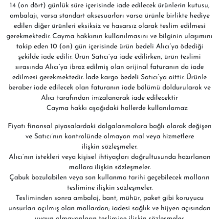
14 (on dört) günlük süre içerisinde iade edilecek ürünlerin kutusu,
ambalajı, varsa standart aksesuarları varsa ürünle birlikte hediye
edilen diğer ürünleri eksiksiz ve hasarsız olarak teslim edilmesi
gerekmektedir. Cayma hakkının kullanılmasını ve bilginin ulaşımını
takip eden 10 (on) gün içerisinde ürün bedeli Alıcı’ya ödediği
şekilde iade edilir. Ürün Satıcı’ya iade edilirken, ürün teslimi
sırasında Alıcı’ya ibraz edilmiş olan orijinal faturanın da iade
edilmesi gerekmektedir. İade kargo bedeli Satıcı’ya aittir. Ürünle
beraber iade edilecek olan faturanın iade bölümü doldurularak ve
Alıcı tarafından imzalanarak iade edilecektir
Cayma hakkı aşağıdaki hallerde kullanılamaz:
Fiyatı finansal piyasalardaki dalgalanmalara bağlı olarak değişen
ve Satıcı’nın kontrolünde olmayan mal veya hizmetlere
ilişkin sözleşmeler.
Alıcı’nın istekleri veya kişisel ihtiyaçları doğrultusunda hazırlanan
mallara ilişkin sözleşmeler.
Çabuk bozulabilen veya son kullanma tarihi geçebilecek malların
teslimine ilişkin sözleşmeler.
Tesliminden sonra ambalaj, bant, mühür, paket gibi koruyucu
unsurları açılmış olan mallardan; iadesi sağlık ve hijyen açısından
uygun olmayanların teslimine ilişkin sözleşmeler.