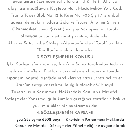
uygulaması üzerinden satıcılara ait Ürün’lerin Alıcı’ya
ulaşmasını sağlayan, Kuştepe Mah. Mecidiyeköy Yolu Cad.
Trump Tower Blok No: 12 İç Kapı No: 405 Şişli / İstanbul
adresinde mukim Jedasa Gıda ve Ticaret Anonim Şirketi
(“
Panmarket
” veya “
Şirket
”) ve işbu Sözleşme’nin tarafı
olmayan
unvanlı e-ticaret şirketini, ifade eder.
Alıcı ve Satıcı, işbu Sözleşme’de münferiden “Taraf” birlikte
“Taraflar” olarak anılabilirler.
3. SÖZLEŞMENİN KONUSU
İşbu Sözleşme’nin konusu, Alıcı’nın Satıcı tarafından tedarik
edilen Ürün’lerin Platform üzerinden elektronik ortamda
siparişini yaptığı aşağıda nitelikleri ve satış ücreti belirtilen
Ürün’ün satışı ve teslimi ile ilgili olarak 6502 sayılı
Tüketicilerin Korunması Hakkındaki Kanun ve Mesafeli
Sözleşmeler Yönetmeliği hükümleri gereğince tarafların hak ve
yükümlülüklerinin saptanmasıdır.
4. SÖZLEŞMENİN KAPSAMI
İşbu Sözleşme 6502 Sayılı Tüketicinin Korunması Hakkında
Kanun ve Mesafeli Sözleşmeler Yönetmeliği’ne uygun olarak