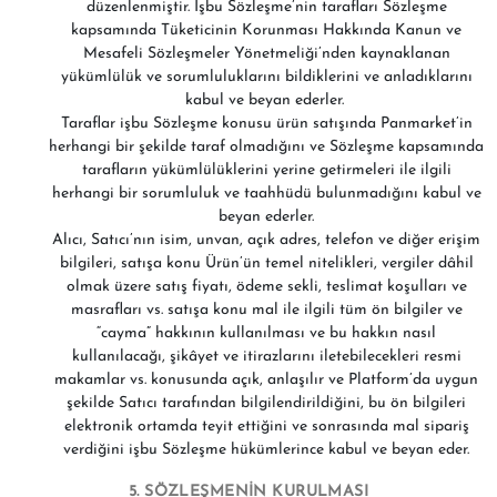
düzenlenmiştir. İşbu Sözleşme’nin tarafları Sözleşme
kapsamında Tüketicinin Korunması Hakkında Kanun ve
Mesafeli Sözleşmeler Yönetmeliği’nden kaynaklanan
yükümlülük ve sorumluluklarını bildiklerini ve anladıklarını
kabul ve beyan ederler.
Taraflar işbu Sözleşme konusu ürün satışında Panmarket’in
herhangi bir şekilde taraf olmadığını ve Sözleşme kapsamında
tarafların yükümlülüklerini yerine getirmeleri ile ilgili
herhangi bir sorumluluk ve taahhüdü bulunmadığını kabul ve
beyan ederler.
Alıcı, Satıcı’nın isim, unvan, açık adres, telefon ve diğer erişim
bilgileri, satışa konu Ürün’ün temel nitelikleri, vergiler dâhil
olmak üzere satış fiyatı, ödeme sekli, teslimat koşulları ve
masrafları vs. satışa konu mal ile ilgili tüm ön bilgiler ve
“cayma” hakkının kullanılması ve bu hakkın nasıl
kullanılacağı, şikâyet ve itirazlarını iletebilecekleri resmi
makamlar vs. konusunda açık, anlaşılır ve Platform’da uygun
şekilde Satıcı tarafından bilgilendirildiğini, bu ön bilgileri
elektronik ortamda teyit ettiğini ve sonrasında mal sipariş
verdiğini işbu Sözleşme hükümlerince kabul ve beyan eder.
5. SÖZLEŞMENİN KURULMASI