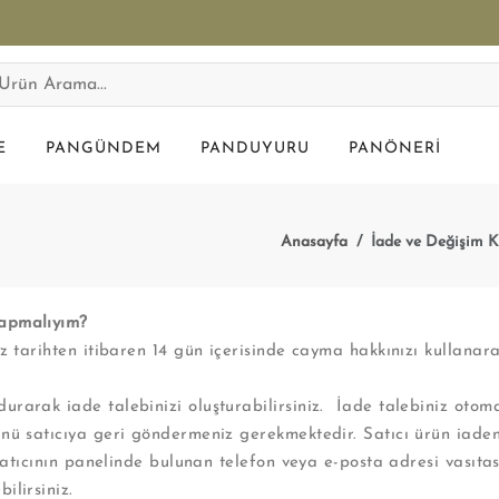
E
PANGÜNDEM
PANDUYURU
PANÖNERI
Anasayfa
İade ve Değişim K
yapmalıyım?
nız tarihten itibaren 14 gün içerisinde cayma hakkınızı kullan
rarak iade talebinizi oluşturabilirsiniz. İade talebiniz otoma
nü satıcıya geri göndermeniz gerekmektedir. Satıcı ürün iaden
atıcının panelinde bulunan telefon veya e-posta adresi vasıtasıyl
ilirsiniz.