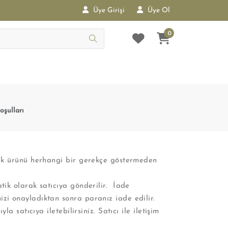
Üye Girişi
Üye Ol
0
oşulları
arak ürünü herhangi bir gerekçe göstermeden
tik olarak satıcıya gönderilir. İade
izi onayladıktan sonra paranız iade edilir.
a satıcıya iletebilirsiniz. Satıcı ile iletişim