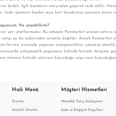
ürün bedeli ilgili bankanın onayından geçerek iade edilir. Hav
ir. İade işleminin banka veya kart hesabınıza yansıma süresi i
yaşıyorum. Ne yapabilirim?
azar yeri platformudur. Bu sebeple Panmarket ürünün satıcısı o
satışı ya da iadesinden sorumlu değildir. Ancak Panmarket ola
terilerimiz arasında yaşanan anlaşmazlıkları çözmeye yöneli
 konusunda anlaşmazlık yaşamanız halinde bizimle iletişime geçe
am etmeniz halinde satıcının bulunduğu veya sizin bulunduğu
.
Hızlı Menü
Müşteri Hizmetleri
Ürünler
Mesafeli Satış Sözleşmesi
Analizli Ürünler
İade ve Değişim Koşulları