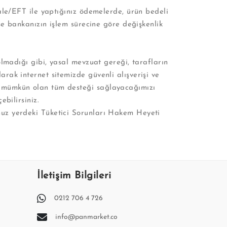
ale/EFT ile yaptığınız ödemelerde, ürün bedeli
se bankanızın işlem sürecine göre değişkenlik
lmadığı gibi, yasal mevzuat gereği, tarafların
rak internet sitemizde güvenli alışverişi ve
k mümkün olan tüm desteği sağlayacağımızı
bilirsiniz.
nuz yerdeki Tüketici Sorunları Hakem Heyeti
İletişim Bilgileri
0212 706 4 726
info@panmarket.co