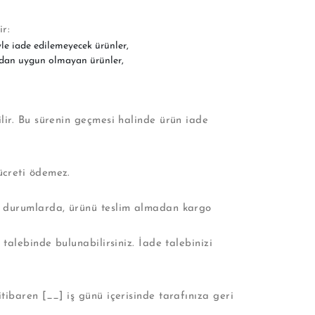
r:
iyle iade edilemeyecek ürünler,
ından uygun olmayan ürünler,
ilir. Bu sürenin geçmesi halinde ürün iade
ücreti ödemez.
uğu durumlarda, ürünü teslim almadan kargo
 talebinde bulunabilirsiniz. İade talebinizi
tibaren [__] iş günü içerisinde tarafınıza geri