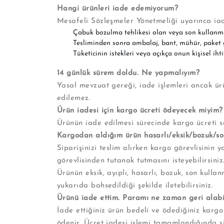
Hangi ürünleri iade edemiyorum?
Mesafeli Sözleşmeler Yönetmeliği uyarınca ia
Çabuk bozulma tehlikesi olan veya son kullanma t
Tesliminden sonra ambalaj, bant, mühür, paket g
Tüketicinin istekleri veya açıkça onun kişisel ih
14 günlük sürem doldu. Ne yapmalıyım?
Yasal mevzuat gereği, iade işlemleri ancak ürü
edilemez.
Ürün iadesi için kargo ücreti ödeyecek miyim?
Ürünün iade edilmesi sürecinde kargo ücreti sa
Kargodan aldığım ürün hasarlı/eksik/bozuk/son
Siparişinizi teslim alırken kargo görevlisini
görevlisinden tutanak tutmasını isteyebilirsiniz
Ürünün eksik, ayıplı, hasarlı, bozuk, son kulla
yukarıda bahsedildiği şekilde iletebilirsiniz.
Ürünü iade ettim. Paramı ne zaman geri alabi
İade ettiğiniz ürün bedeli ve ödediğiniz kargo 
ödenir. Ücret iadesi işlemi tamamlandığında siz