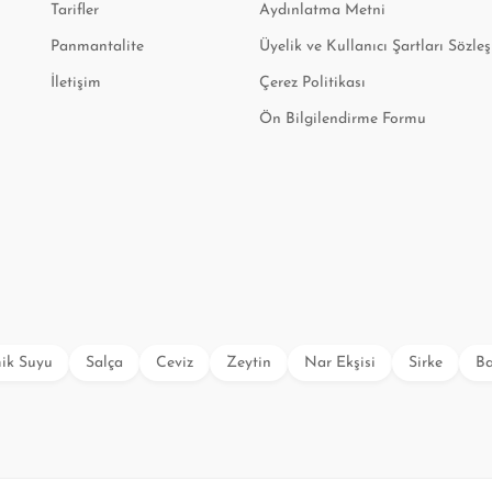
Tarifler
Aydınlatma Metni
Panmantalite
Üyelik ve Kullanıcı Şartları Sözle
İletişim
Çerez Politikası
Ön Bilgilendirme Formu
ik Suyu
Salça
Ceviz
Zeytin
Nar Ekşisi
Sirke
Ba