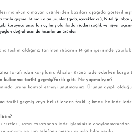
desi mümkün olmayan ürünlerden bazıları aşağıda gösterilmişti
arihi geçme ihtimali olan ürünler (gıda, içecekler vs.),
Niteliği itibar
ibi koruyucu unsurları açılmış olanlardan iadesi sağlık ve hijyen açıs
tiyaçları doğrultusunda hazırlanan ürünler.
nü teslim aldığınız tarihten itibaren 14 gün içerisinde yapılab
tıcı tarafından karşılanır. Alıcılar ürünü iade ederken kargo 
 kullanma tarihi geçmiş/farklı çıktı. Ne yapmalıyım?
n yanında ürünü kontrol etmeyi unutmayınız. Ürünün ayıplı old
.
nma tarihi geçmiş veya belirtilenden farklı çıkması halinde iade
lirim?
ücretleri, satıcı tarafından iade işleminizin onaylanmasından i
e e-posta ve cep telefonu mesajı yoluyla bilgi verilir.