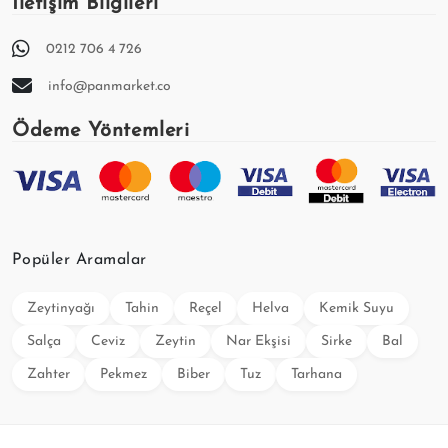
İletişim Bilgileri
0212 706 4 726
info@panmarket.co
Ödeme Yöntemleri
Popüler Aramalar
Zeytinyağı
Tahin
Reçel
Helva
Kemik Suyu
Salça
Ceviz
Zeytin
Nar Ekşisi
Sirke
Bal
Zahter
Pekmez
Biber
Tuz
Tarhana