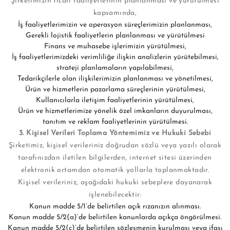
Şirketimizin ticari faaliyetlerinin planlanması ve yürütülmesi
kapsamında,
İş faaliyetlerimizin ve operasyon süreçlerimizin planlanması,
Gerekli lojistik faaliyetlerin planlanması ve yürütülmesi
Finans ve muhasebe işlerimizin yürütülmesi,
İş faaliyetlerimizdeki verimliliğe ilişkin analizlerin yürütebilmesi,
strateji planlamaların yapılabilmesi,
Tedarikçilerle olan ilişkilerimizin planlanması ve yönetilmesi,
Ürün ve hizmetlerin pazarlama süreçlerinin yürütülmesi,
Kullanıcılarla iletişim faaliyetlerinin yürütülmesi,
Ürün ve hizmetlerimize yönelik özel imkanların duyurulması,
tanıtım ve reklam faaliyetlerinin yürütülmesi.
3. Kişisel Verileri Toplama Yöntemimiz ve Hukuki Sebebi
Şirketimiz, kişisel verileriniz doğrudan sözlü veya yazılı olarak
tarafınızdan iletilen bilgilerden, internet sitesi üzerinden
elektronik ortamdan otomatik yollarla toplanmaktadır.
Kişisel verileriniz, aşağıdaki hukuki sebeplere dayanarak
işlenebilecektir:
Kanun madde 5/1’de belirtilen açık rızanızın alınması.
Kanun madde 5/2(a)’de belirtilen kanunlarda açıkça öngörülmesi.
Kanun madde 5/2(c)’de belirtilen sözleşmenin kurulması veya ifası