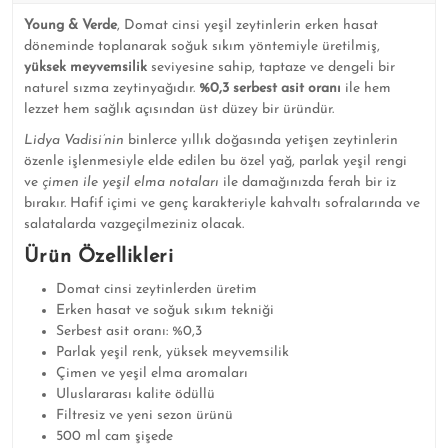
Young & Verde
, Domat cinsi yeşil zeytinlerin erken hasat
döneminde toplanarak soğuk sıkım yöntemiyle üretilmiş,
yüksek meyvemsilik
seviyesine sahip, taptaze ve dengeli bir
naturel sızma zeytinyağıdır.
%0,3 serbest asit oranı
ile hem
lezzet hem sağlık açısından üst düzey bir üründür.
Lidya Vadisi’nin
binlerce yıllık doğasında yetişen zeytinlerin
özenle işlenmesiyle elde edilen bu özel yağ, parlak yeşil rengi
ve
çimen ile yeşil elma notaları
ile damağınızda ferah bir iz
bırakır. Hafif içimi ve genç karakteriyle kahvaltı sofralarında ve
salatalarda vazgeçilmeziniz olacak.
Ürün Özellikleri
Domat cinsi zeytinlerden üretim
Erken hasat ve soğuk sıkım tekniği
Serbest asit oranı: %0,3
Parlak yeşil renk, yüksek meyvemsilik
Çimen ve yeşil elma aromaları
Uluslararası kalite ödüllü
Filtresiz ve yeni sezon ürünü
500 ml cam şişede