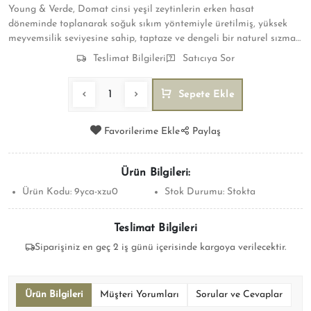
Young & Verde, Domat cinsi yeşil zeytinlerin erken hasat
döneminde toplanarak soğuk sıkım yöntemiyle üretilmiş, yüksek
meyvemsilik seviyesine sahip, taptaze ve dengeli bir naturel sızma
zeytinyağıdır. %0,3 serbest asit oranı ile hem lezzet hem sağlık
Teslimat Bilgileri
Satıcıya Sor
açısından üst düzey bir üründür.
Sepete Ekle
Favorilerime Ekle
Paylaş
Ürün Bilgileri:
Ürün Kodu:
9yca-xzu0
Stok Durumu:
Stokta
Teslimat Bilgileri
Siparişiniz en geç 2 iş günü içerisinde kargoya verilecektir.
Ürün Bilgileri
Müşteri Yorumları
Sorular ve Cevaplar