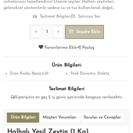
sofralarınızı lezzetlendirin! Özenle seçilen Halhalı zeytinleri,
geleneksel yöntemlerle sadece su ve tuz kullanılarak doğal
fermantasyon sürecinden geçirilmiştir. Hiçbir yapay katkı maddesi
Teslimat Bilgileri
Satıcıya Sor
içermez.
Sepete Ekle
Favorilerime Ekle
Paylaş
Ürün Bilgileri:
Ürün Kodu:
8pxq-si3t
Stok Durumu:
Stokta
Teslimat Bilgileri
Siparişiniz en geç 2 iş günü içerisinde kargoya verilecektir.
Ürün Bilgileri
Müşteri Yorumları
Sorular ve Cevaplar
Halhalı Yeşil Zeytin (1 Kg)