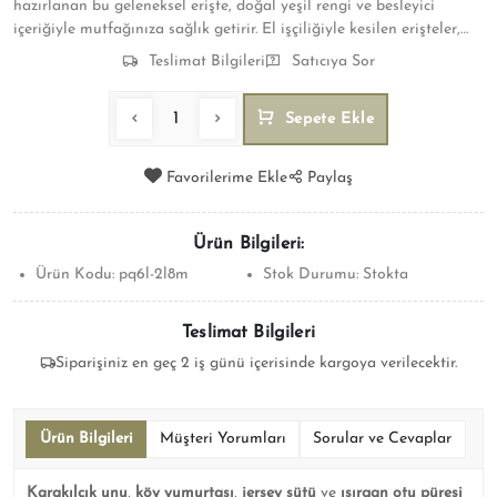
hazırlanan bu geleneksel erişte, doğal yeşil rengi ve besleyici
içeriğiyle mutfağınıza sağlık getirir. El işçiliğiyle kesilen erişteler,
vitamin ve mineral açısından zengin ısırgan otu sayesinde
Teslimat Bilgileri
Satıcıya Sor
bağışıklık sistemini destekler.
Sepete Ekle
Favorilerime Ekle
Paylaş
Ürün Bilgileri:
Ürün Kodu:
pq6l-2l8m
Stok Durumu:
Stokta
Teslimat Bilgileri
Siparişiniz en geç 2 iş günü içerisinde kargoya verilecektir.
Ürün Bilgileri
Müşteri Yorumları
Sorular ve Cevaplar
Karakılçık unu
,
köy yumurtası
,
jersey sütü
ve
ısırgan otu püresi