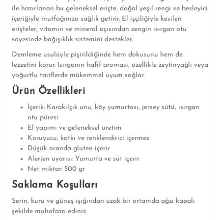
ile hazırlanan bu geleneksel erişte, doğal yeşil rengi ve besleyici
içeriğiyle mutfağınıza sağlık getirir. El işçiliğiyle kesilen
erişteler, vitamin ve mineral açısından zengin ısırgan otu
sayesinde bağışıklık sistemini destekler.
Demleme usulüyle pişirildiğinde hem dokusunu hem de
lezzetini korur. Isırganın hafif aroması, özellikle zeytinyağlı veya
yoğurtlu tariflerde mükemmel uyum sağlar.
Ürün Özellikleri
İçerik: Karakılçık unu, köy yumurtası, jersey sütü, ısırgan
otu püresi
El yapımı ve geleneksel üretim
Koruyucu, katkı ve renklendirici içermez
Düşük oranda gluten içerir
Alerjen uyarısı: Yumurta ve süt içerir
Net miktar: 500 gr
Saklama Koşulları
Serin, kuru ve güneş ışığından uzak bir ortamda ağzı kapalı
şekilde muhafaza ediniz.