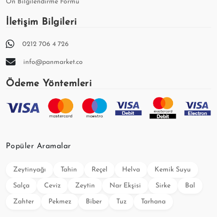
Ön Bilgilendirme Formu
İletişim Bilgileri
0212 706 4 726
info@panmarket.co
Ödeme Yöntemleri
Popüler Aramalar
Zeytinyağı
Tahin
Reçel
Helva
Kemik Suyu
Salça
Ceviz
Zeytin
Nar Ekşisi
Sirke
Bal
Zahter
Pekmez
Biber
Tuz
Tarhana