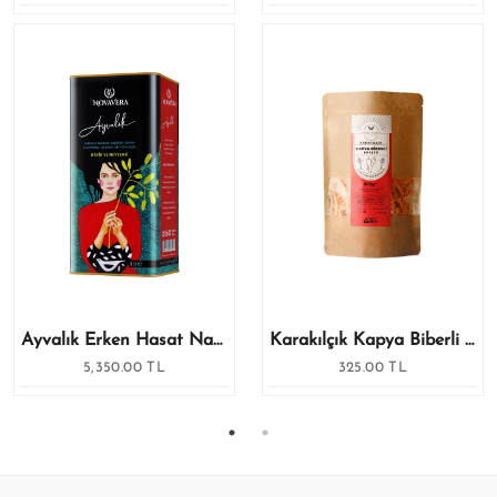
Ayvalık Erken Hasat Natürel Sızma Zeytinyağı 5 Lt
Karakılçık Kapya Biberli Erişte 500 Gr
5,350.00 TL
325.00 TL