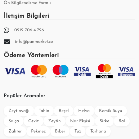
Ön Bilgilendirme Formu
İletişim Bilgileri
0212 706 4 726
info@panmarket.co
Ödeme Yöntemleri
Popüler Aramalar
Zeytinyağı
Tahin
Reçel
Helva
Kemik Suyu
Salça
Ceviz
Zeytin
Nar Ekşisi
Sirke
Bal
Zahter
Pekmez
Biber
Tuz
Tarhana