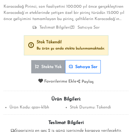
Karacadağ Pirinci, son faaliyetini 100.000 yıl önce gerçekleştiren
Karacadağ’ın eteklerinde yetişen özel bir pirinç türüdür. 15.000 yıl
önce gelişimini tamamlayan bu pirinç, çeltiklerin Karacadağ’ın
sönmüş lavlarından oluşan zengin mineral yapısına sahip
Teslimat Bilgileri
Satıcıya Sor
topraklarda yetişmesi sayesinde yüksek besin değerine sahiptir.
Stok Tükendi!
Bu ürün şu anda stokta bulunmamaktadır.
Stokta Yok
Satıcıya Sor
Favorilerime Ekle
Paylaş
Ürün Bilgileri:
Ürün Kodu:
qzav-klbh
Stok Durumu:
Tükendi
Teslimat Bilgileri
Siparişiniz en geç 2 iş günü içerisinde kargoya verilecektir.