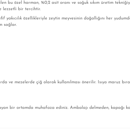
len bu özel harman, %0,2 asit oranı ve soğuk sıkım üretim tekniğiyl
ezzetli bir tercihtir.
fif yakıcılık
özellikleriyle zeytin meyvesinin doğallığını her yudumda
m sağlar.
arda ve mezelerde çiğ olarak kullanılması önerilir. Isıya maruz bır
mayan bir ortamda muhafaza ediniz. Ambalajı delmeden, kapağı kap