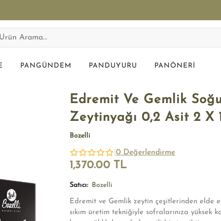
E
PANGÜNDEM
PANDUYURU
PANÖNERI
Edremit Ve Gemlik Soğu
Zeytinyağı 0,2 Asit 2 X 
Bozelli
|
0 Değerlendirme
1,370.00 TL
Satıcı:
Bozelli
Edremit ve Gemlik zeytin çeşitlerinden elde 
sıkım üretim tekniğiyle sofralarınıza yüksek k