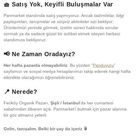
🧺 Satış Yok, Keyifli Buluşmalar Var
Panmarket standında satış yapmıyoruz. Ancak
tadımlıklar, bilgi
paylaşımları, tanışmalar ve sürpriz aktiviteler
sizi bekliyor.
Ürünlerimizi yerinde görmek, üretim süreci hakkında sorular
sormak ya da sadece güzel bir sohbet etmek isteyen herkesi
standımıza bekliyoruz.
📢 Ne Zaman Oradayız?
Her hafta pazarda olmayabiliriz
. Bu yüzden “
Panduyuru
”
sayfamızı ve sosyal medya hesaplarımızı takip ederek hangi hafta
etkinlikte olacağımızı öğrenebilirsiniz.
📍 Nerede?
Feriköy Organik Pazarı,
Şişli / İstanbul
’da her cumartesi
sabahından itibaren açık. Panmarket’i bulmak için pazar alanına
bir göz atmanız yeterli.
Gelin, tanışalım. Belki bir çay da içeriz 🍵