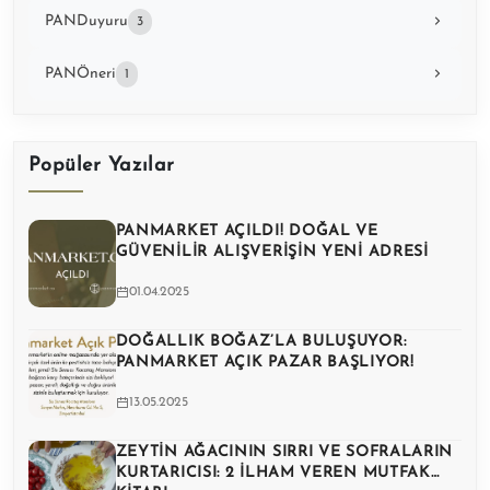
PANDuyuru
3
PANÖneri
1
Popüler Yazılar
PANMARKET AÇILDI! DOĞAL VE
GÜVENILIR ALIŞVERIŞIN YENI ADRESI
01.04.2025
DOĞALLIK BOĞAZ’LA BULUŞUYOR:
PANMARKET AÇIK PAZAR BAŞLIYOR!
13.05.2025
ZEYTIN AĞACININ SIRRI VE SOFRALARIN
KURTARICISI: 2 İLHAM VEREN MUTFAK