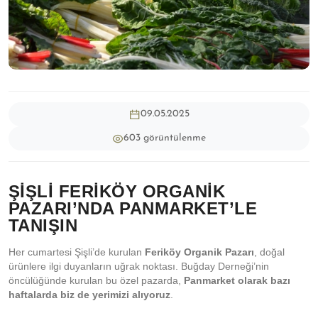
09.05.2025
603 görüntülenme
ŞIŞLI FERIKÖY ORGANIK
PAZARI’NDA PANMARKET’LE
TANIŞIN
Her cumartesi Şişli’de kurulan
Feriköy Organik Pazarı
, doğal
ürünlere ilgi duyanların uğrak noktası. Buğday Derneği’nin
öncülüğünde kurulan bu özel pazarda,
Panmarket olarak bazı
haftalarda biz de yerimizi alıyoruz
.