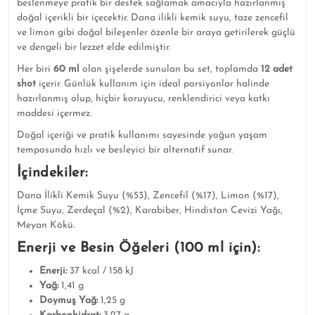
beslenmeye pratik bir destek sağlamak amacıyla hazırlanmış
doğal içerikli bir içecektir. Dana ilikli kemik suyu, taze zencefil
ve limon gibi doğal bileşenler özenle bir araya getirilerek güçlü
ve dengeli bir lezzet elde edilmiştir.
Her biri
60 ml
olan şişelerde sunulan bu set, toplamda
12 adet
shot
içerir. Günlük kullanım için ideal porsiyonlar halinde
hazırlanmış olup, hiçbir koruyucu, renklendirici veya katkı
maddesi içermez.
Doğal içeriği ve pratik kullanımı sayesinde yoğun yaşam
temposunda hızlı ve besleyici bir alternatif sunar.
İçindekiler:
Dana İlikli Kemik Suyu (%53), Zencefil (%17), Limon (%17),
İçme Suyu, Zerdeçal (%2), Karabiber, Hindistan Cevizi Yağı,
Meyan Kökü.
Enerji ve Besin Öğeleri (100 ml için):
Enerji:
37 kcal / 158 kJ
Yağ:
1,41 g
Doymuş Yağ:
1,25 g